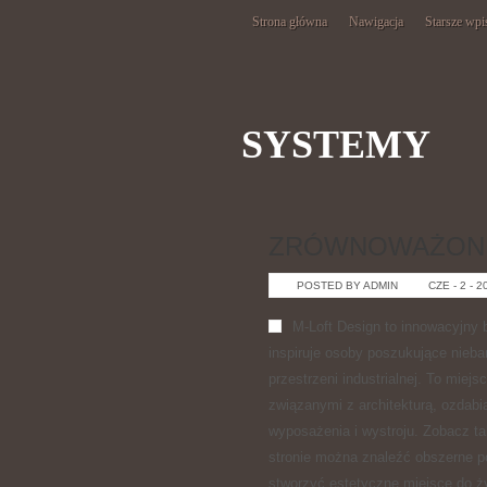
Strona główna
Nawigacja
Starsze wpi
SYSTEMY
ZRÓWNOWAŻONE
POSTED BY ADMIN
CZE - 2 - 2
M-Loft Design to innowacyjny 
inspiruje osoby poszukujące nieb
przestrzeni industrialnej. To miej
związanymi z architekturą, ozdab
wyposażenia i wystroju. Zobacz t
stronie można znaleźć obszerne po
stworzyć estetyczne miejsce do ż