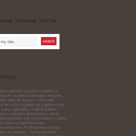
SCRIBE
FACEBOOK
TWITTER
rtnerzy:
awa kojarzyła się wielu osobom z
istym: szybka zalewajka, ekspres
lbo latte na wynos z sieciówki.
tle cicho rozwijał się zupełnie inny
 kawy speciality, małych palarni i
órzy o ziarnach opowiadają z takim
ażowaniem, jak sommelierzy o winie.
za kawa to zupełnie nowe
ie smakowe. Podstawowa różnica
już na plantacji. Ziarna wysokiej