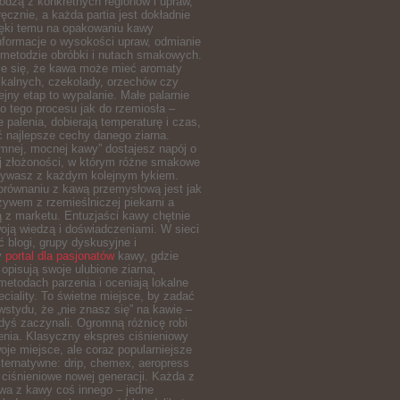
odzą z konkretnych regionów i upraw,
ręcznie, a każda partia jest dokładnie
ięki temu na opakowaniu kawy
nformacje o wysokości upraw, odmianie
 metodzie obróbki i nutach smakowych.
je się, że kawa może mieć aromaty
ikalnych, czekolady, orzechów czy
ejny etap to wypalanie. Małe palarnie
 tego procesu jak do rzemiosła –
le palenia, dobierają temperaturę i czas,
ć najlepsze cechy danego ziarna.
mnej, mocnej kawy” dostajesz napój o
j złożoności, w którym różne smakowe
rywasz z każdym kolejnym łykiem.
orównaniu z kawą przemysłową jest jak
ywem z rzemieślniczej piekarni a
 z marketu. Entuzjaści kawy chętnie
woją wiedzą i doświadczeniami. W sieci
ć blogi, grupy dyskusyjne i
y
portal dla pasjonatów
kawy, gdzie
opisują swoje ulubione ziarna,
metodach parzenia i oceniają lokalne
eciality. To świetne miejsce, by zadać
wstydu, że „nie znasz się” na kawie –
dyś zaczynali. Ogromną różnicę robi
enia. Klasyczny ekspres ciśnieniowy
je miejsce, ale coraz popularniejsze
ternatywne: drip, chemex, aeropress
 ciśnieniowe nowej generacji. Każda z
wa z kawy coś innego – jedne