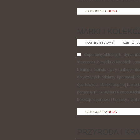
CATEGORIES:
BLOG
MARKI I KOLEK
POSTED BY ADMIN
CZE - 1 - 2
eSportowySklep.pl to dynamiczn
stworzona z myślą o osobach upra
treningu. Serwis łączy funkcję in
dotyczących odzieży sportowej, o
sportowych. Dzięki bogatej bazie 
pomogą mu w wyborze odpowiednie
kolekcje sportowe i Leginsy i biel
CATEGORIES:
BLOG
PRZYRODA I KR