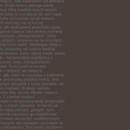
słodycz, inne kwasowość lub delikatne
e. Dzięki temu z jednego ziarna
kać kilka zupełnie innych wrażeń.
ie kawy to coś więcej niż sam napój.
hwila wyciszenia, rytuał mielenia
ch unoszący się w kuchni,
, jak woda powoli przechodzi przez
ieganym świecie takie drobne momenty
dziennymi „mikroprzerwami”, które
 oddech i skupienie się na zmysłach,
ejnej liście zadań. Wybierając kawę z
ni, wspierasz też często bardziej
el biznesu. Coraz więcej marek stawia
ade – bezpośrednią współpracę z
czciwe ceny i transparentność
taw. To oczywiście nie jest
z definicji, ale łatwiej to
ć, gdy masz do czynienia z konkretną
nie anonimową globalną marką. Jeśli
ynasz przygodę z kawą speciality, nie
azu kupować drogiego sprzętu.
osty drip, ręczny młynek i świeżo
na. Z czasem możesz
ować z temperaturą wody, proporcjami
 i czasem parzenia. To trochę jak
im lepiej poznasz „przepis”, tym
iadomie zaczniesz go modyfikować.
za kawa nie ma być snobistycznym
ybranych, ale ciekawym sposobem na
e codzienności. Być może zostaniesz