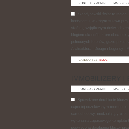
POSTED BY ADMIN
MAJ - 23 -
skandynawski świat to region,
kontynentu, w którym surowa przyr
stać się wyjątkowym doświadczeni
blogiem dla osób, które chcą odkryw
północnych terenów, gdzie przestrz
Architektura i Design i Legendy i 
CATEGORIES:
BLOG
IMMOBILIZERY 
POSTED BY ADMIN
MAJ - 21 -
Sprawdzone dorabianie kluczy 
najmniej oczekiwanym momencie. 
samochodowy, niedziałający pilot
wykonania zapasowego kompletu to 
poświęcona dorabianiu kluczy prez