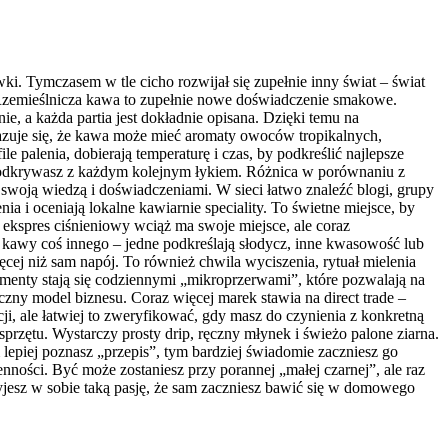
ki. Tymczasem w tle cicho rozwijał się zupełnie inny świat – świat
. Rzemieślnicza kawa to zupełnie nowe doświadczenie smakowe.
e, a każda partia jest dokładnie opisana. Dzięki temu na
azuje się, że kawa może mieć aromaty owoców tropikalnych,
e palenia, dobierają temperaturę i czas, by podkreślić najlepsze
e odkrywasz z każdym kolejnym łykiem. Różnica w porównaniu z
 swoją wiedzą i doświadczeniami. W sieci łatwo znaleźć blogi, grupy
a i oceniają lokalne kawiarnie speciality. To świetne miejsce, by
 ekspres ciśnieniowy wciąż ma swoje miejsce, ale coraz
 kawy coś innego – jedne podkreślają słodycz, inne kwasowość lub
cej niż sam napój. To również chwila wyciszenia, rytuał mielenia
omenty stają się codziennymi „mikroprzerwami”, które pozwalają na
tyczny model biznesu. Coraz więcej marek stawia na direct trade –
ji, ale łatwiej to zweryfikować, gdy masz do czynienia z konkretną
przętu. Wystarczy prosty drip, ręczny młynek i świeżo palone ziarna.
epiej poznasz „przepis”, tym bardziej świadomie zaczniesz go
ści. Być może zostaniesz przy porannej „małej czarnej”, ale raz
yjesz w sobie taką pasję, że sam zaczniesz bawić się w domowego