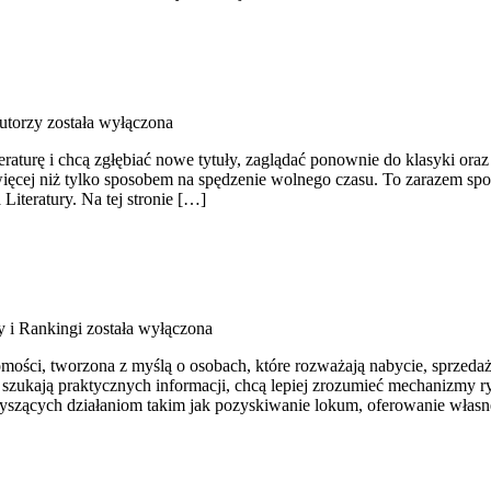
utorzy
została wyłączona
teraturę i chcą zgłębiać nowe tytuły, zaglądać ponownie do klasyki or
ymś więcej niż tylko sposobem na spędzenie wolnego czasu. To zarazem 
iteratury. Na tej stronie […]
y i Rankingi
została wyłączona
mości, tworzona z myślą o osobach, które rozważają nabycie, sprzeda
rzy szukają praktycznych informacji, chcą lepiej zrozumieć mechanizm
szących działaniom takim jak pozyskiwanie lokum, oferowanie własnej