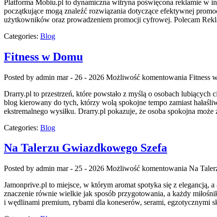
Platforma Mobiu.pl to dynamiczna witryna poświęcona reklamie w inte
początkujące mogą znaleźć rozwiązania dotyczące efektywnej promoc
użytkowników oraz prowadzeniem promocji cyfrowej. Polecam Rekla
Categories:
Blog
Fitness w Domu
Posted by admin
mar - 26 - 2026
Możliwość komentowania
Fitness
Drarry.pl to przestrzeń, które powstało z myślą o osobach lubiących
blog kierowany do tych, którzy wolą spokojne tempo zamiast hałaśliwy
ekstremalnego wysiłku. Drarry.pl pokazuje, że osoba spokojna może
Categories:
Blog
Na Talerzu Gwiazdkowego Szefa
Posted by admin
mar - 25 - 2026
Możliwość komentowania
Na Tale
Jamonprive.pl to miejsce, w którym aromat spotyka się z elegancją, 
znaczenie równie wielkie jak sposób przygotowania, a każdy miłośni
i wędlinami premium, rybami dla koneserów, serami, egzotycznymi sk