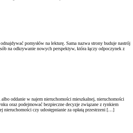
az odnajdywać pomysłów na lekturę. Sama nazwa strony buduje nastrój
sposób na odkrywanie nowych perspektyw, która łączy odpoczynek z
ż albo oddanie w najem nieruchomości mieszkalnej, nieruchomości
y rynku oraz podejmować bezpieczne decyzje związane z rynkiem
 nieruchomości czy udostępnianie za opłatą przestrzeni […]