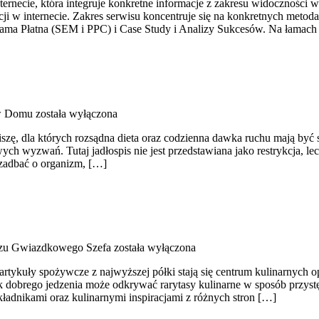
rnecie, która integruje konkretne informacje z zakresu widoczności w 
ji w internecie. Zakres serwisu koncentruje się na konkretnych met
ma Płatna (SEM i PPC) i Case Study i Analizy Sukcesów. Na łamach 
 w Domu
została wyłączona
 ciszę, dla których rozsądna dieta oraz codzienna dawka ruchu mają b
ch wyzwań. Tutaj jadłospis nie jest przedstawiana jako restrykcja, le
 zadbać o organizm, […]
rzu Gwiazdkowego Szefa
została wyłączona
a artykuły spożywcze z najwyższej półki stają się centrum kulinarnych
k dobrego jedzenia może odkrywać rarytasy kulinarne w sposób przystę
ładnikami oraz kulinarnymi inspiracjami z różnych stron […]