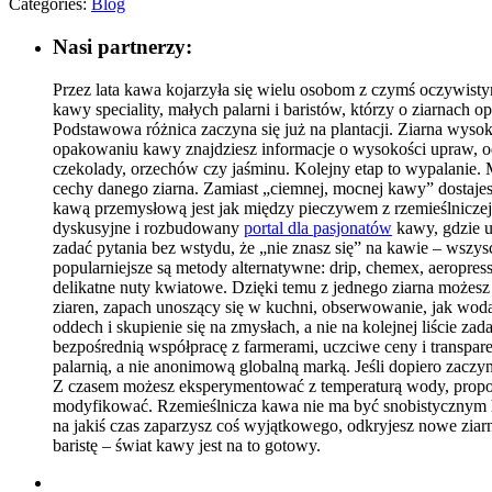
Categories:
Blog
Nasi partnerzy:
Przez lata kawa kojarzyła się wielu osobom z czymś oczywistym
kawy speciality, małych palarni i baristów, którzy o ziarna
Podstawowa różnica zaczyna się już na plantacji. Ziarna wysoki
opakowaniu kawy znajdziesz informacje o wysokości upraw, o
czekolady, orzechów czy jaśminu. Kolejny etap to wypalanie. Ma
cechy danego ziarna. Zamiast „ciemnej, mocnej kawy” dostaj
kawą przemysłową jest jak między pieczywem z rzemieślniczej p
dyskusyjne i rozbudowany
portal dla pasjonatów
kawy, gdzie uż
zadać pytania bez wstydu, że „nie znasz się” na kawie – wszys
popularniejsze są metody alternatywne: drip, chemex, aeropre
delikatne nuty kwiatowe. Dzięki temu z jednego ziarna możesz
ziaren, zapach unoszący się w kuchni, obserwowanie, jak woda
oddech i skupienie się na zmysłach, a nie na kolejnej liście za
bezpośrednią współpracę z farmerami, uczciwe ceny i transpare
palarnią, a nie anonimową globalną marką. Jeśli dopiero zaczy
Z czasem możesz eksperymentować z temperaturą wody, proporc
modyfikować. Rzemieślnicza kawa nie ma być snobistycznym ho
na jakiś czas zaparzysz coś wyjątkowego, odkryjesz nowe ziar
baristę – świat kawy jest na to gotowy.