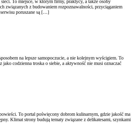
sieci. To miejsce, w którym firmy, praktycy, a także osoby
odach związanych z budowaniem rozpoznawalności, przyciąganiem
serwisu poruszane są […]
yć sposobem na lepsze samopoczucie, a nie kolejnym wyścigiem. To
cz jako codzienna troska o siebie, a aktywność nie musi oznaczać
 opowieści. To portal poświęcony dobrom kulinarnym, gdzie jakość ma
pny. Klimat strony budują tematy związane z delikatesami, szynkami