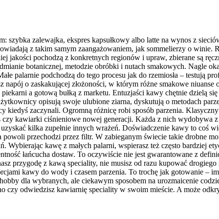
: szybka zalewajka, ekspres kapsułkowy albo latte na wynos z sieciów
ch opowiadają z takim samym zaangażowaniem, jak sommelierzy o winie
ej jakości pochodzą z konkretnych regionów i upraw, zbierane są ręczni
dmianie botanicznej, metodzie obróbki i nutach smakowych. Nagle ok
łe palarnie podchodzą do tego procesu jak do rzemiosła – testują profil
esz napój o zaskakującej złożoności, w którym różne smakowe niuans
iekarni a gotową bułką z marketu. Entuzjaści kawy chętnie dzielą się
ytkownicy opisują swoje ulubione ziarna, dyskutują o metodach parzeni
cy kiedyś zaczynali. Ogromną różnicę robi sposób parzenia. Klasyczny
ss czy kawiarki ciśnieniowe nowej generacji. Każda z nich wydobywa z
 uzyskać kilka zupełnie innych wrażeń. Doświadczenie kawy to coś wię
 powoli przechodzi przez filtr. W zabieganym świecie takie drobne m
dań. Wybierając kawę z małych palarni, wspierasz też często bardziej e
ntność łańcucha dostaw. To oczywiście nie jest gwarantowane z definic
nasz przygodę z kawą speciality, nie musisz od razu kupować drogiego s
jami kawy do wody i czasem parzenia. To trochę jak gotowanie – im l
bby dla wybranych, ale ciekawym sposobem na urozmaicenie codzienno
no czy odwiedzisz kawiarnię speciality w swoim mieście. A może odkr